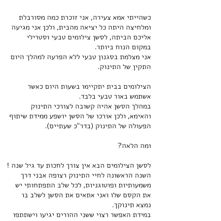
כשהייתי אמא צעירה, אני זוכרת כמה מסורבלת
ומלחיצה היתה כל יציאה מהבית, ולכן
אני מגיעה
אליכם הביתה, לסשן צילומים טבעי וסטרילי
במקום הנוח ביותר.
אני מצלמת בסגנון טבעי ללא הפרעה למהלך היום
התקין של התינוק.
הצילומים בבית יתקיימו בשעות היום כאשר
אשתמש באור טבעי בלבד.
במהלך הסשן אהיה קשובה לצורכי התינוק
והאימא, ולכן אורכו של הסשן יושפע ממידת שיתוף
הפעולה של התינוק (בדר"כ שעתיים).
ומה הלאה?
לסשן הצילומים הבא אין צורך לחכות עד גיל שנה !
השנה הראשונה לחיי התינוק רצופה אבני דרך
משמעותיות ופוטוגניות, לכל שלב התפתחותי יש
את הקסם שלו ואני אתאים את הסשן לשלב בו
נמצא תינוקך.
במידת האפשר רצוי ששני ההורים יגיעו וישתתפו