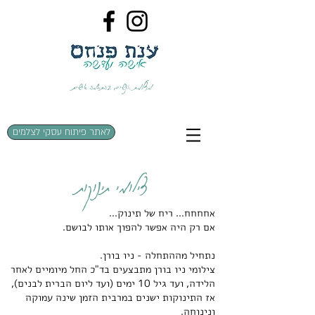
<meta name="facebook-domain-verification"
ענת פנחס צלמת
מצלמת אנשים בהתאמה אישית
צילומי משפחה צילומי תדמית בוק בת מצווה
content="w6ntc0lumlxjrw4wunm9oga6b6cjpm" />
לאתר פיתוח עסקי לצלמים
צילומי תינוקות
אחחחח... ריח של תינוק...
אם רק היה אפשר להפוך אותו לבושם.
נתחיל מההתחלה - ניו בורן.
צילומי ניו בורן מתבצעים בד"כ החל מיומיים לאחר
הלידה, ועד גיל 10 ימים (ועד ליום הברית לבנים),
אז התינוקות ישנים במרבית הזמן שינה עמוקה
ונינוחה.